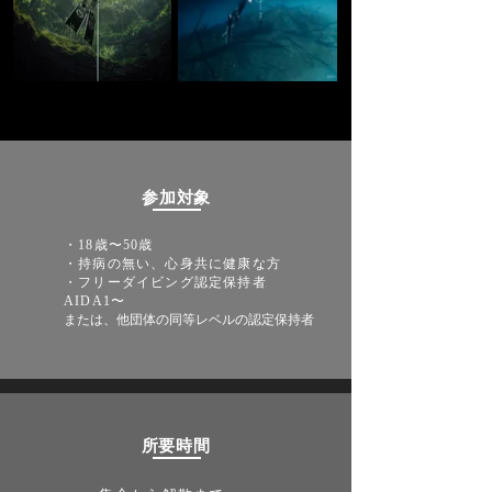
​参加対象
​​・18歳〜50歳
​・持病の無い、心身共に健康な方
​・フリーダイビング認定保持者
AIDA1〜
または、他団体の同等レベルの認定保持者
​所要時間