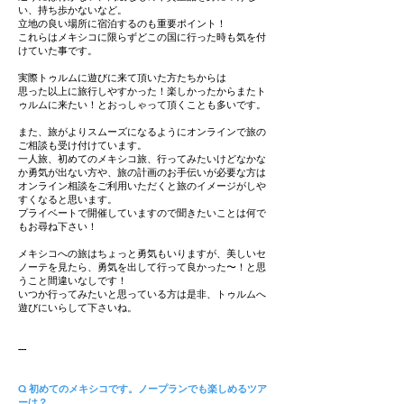
い、持ち歩かないなど。
立地の良い場所に宿泊するのも重要ポイント！
これらはメキシコに限らずどこの国に行った時も気を付
けていた事です。
実際トゥルムに遊びに来て頂いた方たちからは
思った以上に旅行しやすかった！楽しかったからまたト
ゥルムに来たい！とおっしゃって頂くことも多いです。
また、旅がよりスムーズになるようにオンラインで旅の
ご相談も受け付けています。
一人旅、初めてのメキシコ旅、行ってみたいけどなかな
か勇気が出ない方や、旅の計画のお手伝いが必要な方は
オンライン相談をご利用いただくと旅のイメージがしや
すくなると思います。
プライベートで開催していますので聞きたいことは何で
もお尋ね下さい！
メキシコへの旅はちょっと勇気もいりますが、美しいセ
ノーテを見たら、勇気を出して行って良かった〜！と思
うこと間違いなしです！
いつか行ってみたいと思っている方は是非、トゥルムへ
遊びにいらして下さいね。
---
Q 初めてのメキシコです。ノープランでも楽しめるツア
ーは？