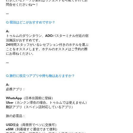
行きたいセノーテがあればリクエストも可能ですのでお
問合せくださいね〜！
---
Q 宿泊はどこがおすすめですか？
A:
トゥルムのダウンタウン、ADOバスターミナル付近の宿
泊施設がおすすめです。
24時間スタッフがいるレセプション付きのホテルを選ぶ
ことをオススメします。ホテルのオススメはご予約の際
にお尋ねください。
---
Q 旅行に役立つアプリや持ち物はありますか？
A:
必携アプリ：
WhatsApp（日本出国前に登録）
Uber（カンクン滞在の場合。トゥルムでは使えません）
翻訳アプリ（スペイン語対応しているアプリ）
旅の必需品：
USD現金（両替所でペソに交換可）
eSIM（到着後すぐ通信できて便利）