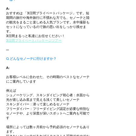
A:
おすすめは 「3日間プライベートパッケージ」です。短
期間の旅行や海外旅行に不慣れな方でも、セノーテと陸
の観光をまるごと楽しめる人気プランです。水中撮影も
セットになっているので旅の思い出をしっかり残せま
す。
3日間まるっと私達にお任せください！
3日間プライベートパッケージツアー
---
Q どんなセノーテに行けますか？
A:
お客様レベルに合わせた、その時期のベストなセノーテ
にご案内しています
例えば
シュノーケリング、スキンダイビング初心者：水面から
光が差し込み底まで見える浅くて美しいセノーテ
スキンダイバー：潜って楽しめるセノーテ
フリーダイバー：フリーダイビング認定が必要な特別な
セノーテや、より深度が深いスポットへご案内も可能で
す
場所によっては数ヶ月前から予約必須のセノーテもあり
ます。