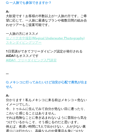
Q 一人旅でも参加できますか？
A:
大歓迎です！お客様の半数以上が一人旅の方です。ご希
望に応じて、一人旅に最適なプランや複数日間の組み合
わせツアーもご提案可能です。
一人旅の方にオススメ
セノーテ水中撮影(Magical Underwater Photography)
スキンダイビングツアー
1日受講ができてフリーダイビング認定が発行される
AIDA1もオススメです
​AIDA1 フリーダイビング入門講習
---
Q メキシコに行ってみたいけど治安が心配で勇気が出ま
せん
A:
分かります！私もメキシコに来る前はメキシコ＝危ない
イメージでした。
今、トゥルムに住んでみて自分が危ない目に遭ったり、
こわいと感じることはありません。
それは危険なことに巻き込まれないように普段から気を
つけているからこそ、そう感じるのだと思います。
例えば、夜遅い時間に1人で出かけない、人が少ない裏
通りには行かない、高級なものや貴重品を身につけな