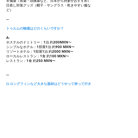
常備薬（胃薬・頭痛薬など、日本から持参がおすすめ）
日差し対策グッズ（帽子・サングラス・乾きやすい服な
ど）
---
トゥルムの物価はどのくらいですか？
A:
ホステルのドミトリー
：1泊 約200MXN〜
シンプルなホテル：1部屋1泊 約900 MXN〜
リゾートホテル：1部屋1泊 約2000 MXN〜
ローカルレストラン：1食 約100 MXN〜
レストラン：1食 約250 MXN〜
---
Q ロングフィンなど大きな器材はどうやって持って行き
ますか？
A:
ロングフィンは基本的に預け荷物です。
私は旅行する際、ロングフィンを段ボールやタオルで保
護し、クッション付きフィンバッグに入れています。
ロストバゲージや破損が不安な方は器材レンタルをして
身軽に旅をするのも◎